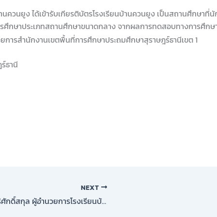
้านควนยูง ได้เข้ารับเกียรติบัตรโรงเรียนบ้านควนยูง เป็นสถานศึกษาที่
ารศึกษาประเภทสถานศึกษาขนาดกลาง จากผลการทดสอบทางการศึกษาระดับ
วยการสำนักงานเขตพื้นที่การศึกษาประถมศึกษาสุราษฎร์ธานีเขต 1
ร์ธานี
NEXT
วันที่ 6 พ.ค. 2567 นางสาวสุพรรณี หิริศักดิ์สกุล ผู้อำนวยการโรงเรียนบ้านควนยูง พร้อมด้วยคณะครูบุคคลากร